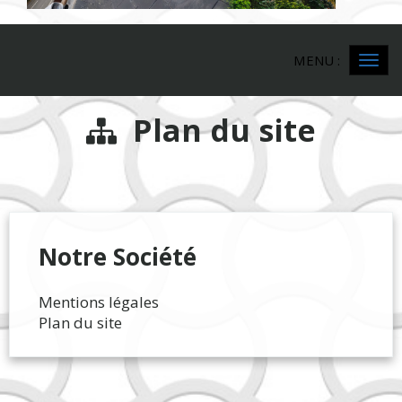
MENU :
Ouvr
le
men
Plan du site
Notre Société
Mentions légales
Plan du site